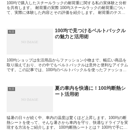
100均で購入したスチールラックの耐荷重に関する私の実体験と分析
を共有します。 耐荷重の実際 100均スチールラックの耐荷重につい
て、実際に体験した内容とその評価を紹介します。 耐荷重のテスト
結果 実際に様々な重さの物を置いてみた耐荷重テス...
100均で見つけるベルトバックル
生活
の魅力と活用術
100均ショップは生活用品からファッション小物まで、幅広い商品を
取り揃えており、その中でもベルトバックルは意外と便利なアイテム
です。この記事では、100均のベルトバックルを使ったファッション
のポイントや、日常での活用術をご紹介します。 10...
夏の車内を快適に！100均断熱シ
生活
ート活用術
猛暑の日々が続く中、車内の温度は驚くほど上昇します。100均の断
熱シートを使って、そんな暑さから車内を守り、快適なドライブを実
現する方法をご紹介します。 100均断熱シートとは？ 100均で手に入
る断熱シートは、太陽熱を反射して車内温度の上...