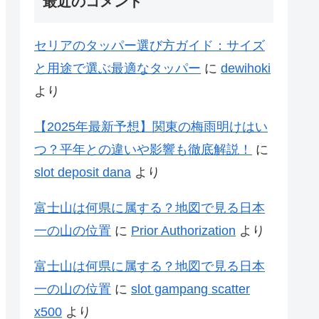
最近のコメント
セリアのタッパー選び方ガイド：サイズ
と用途で選ぶ最適なタッパー
に
dewihoki
より
【2025年最新予想】関東の梅雨明けはい
つ？平年との違いや影響も徹底解説！
に
slot deposit dana
より
富士山は何県に属する？地図で見る日本
一の山の位置
に
Prior Authorization
より
富士山は何県に属する？地図で見る日本
一の山の位置
に
slot gampang scatter
x500
より