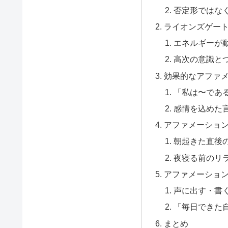
否定形ではな
ライオンズゲー
エネルギーが
高次の意識と
効果的なアファ
「私は〜であ
感情を込めた
アファメーショ
朝起きた直後
夜寝る前のリ
アファメーショ
声に出す・書
「毎日できた
まとめ