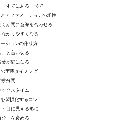
く「すでにある」形で
トとアファメーションの相性
動く期間に意識を合わせる
つながりやすくなる
メーションの作り方
る」と言い切る
言葉が鍵になる
ンの実践タイミング
の数分間
ラックスタイム
ンを習慣化するコツ
く・目に見える形に
自分」を褒める