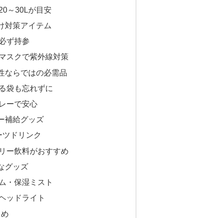
0～30Lが目安
け対策アイテム
必ず持参
マスクで紫外線対策
性ならではの必需品
る袋も忘れずに
レーで安心
ー補給グッズ
ポーツドリンク
リー飲料がおすすめ
なグッズ
ム・保湿ミスト
ヘッドライト
とめ