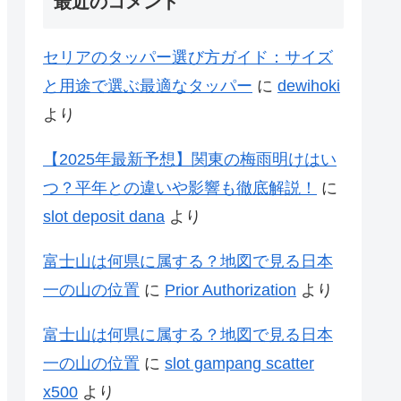
最近のコメント
セリアのタッパー選び方ガイド：サイズ
と用途で選ぶ最適なタッパー
に
dewihoki
より
【2025年最新予想】関東の梅雨明けはい
つ？平年との違いや影響も徹底解説！
に
slot deposit dana
より
富士山は何県に属する？地図で見る日本
一の山の位置
に
Prior Authorization
より
富士山は何県に属する？地図で見る日本
一の山の位置
に
slot gampang scatter
x500
より