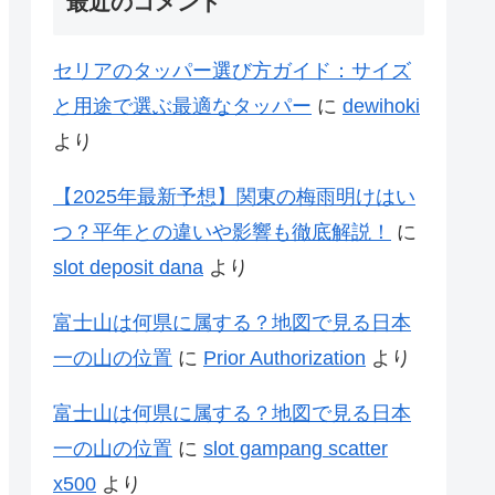
最近のコメント
セリアのタッパー選び方ガイド：サイズ
と用途で選ぶ最適なタッパー
に
dewihoki
より
【2025年最新予想】関東の梅雨明けはい
つ？平年との違いや影響も徹底解説！
に
slot deposit dana
より
富士山は何県に属する？地図で見る日本
一の山の位置
に
Prior Authorization
より
富士山は何県に属する？地図で見る日本
一の山の位置
に
slot gampang scatter
x500
より