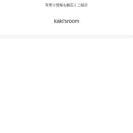
耳寄り情報を幅広くご紹介
kaki'sroom