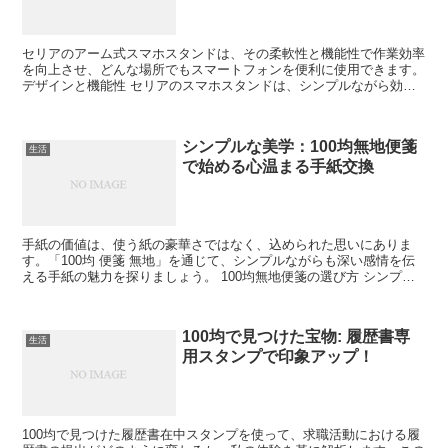
セリアのアーム式スマホスタンドは、その柔軟性と機能性で作業効率
を向上させ、どんな場所でもスマートフォンを便利に使用できます。
デザインと機能性 セリアのスマホスタンドは、シンプルながら効果
的なデザインで、使いやすさを追求しています。 調節可...
シンプルな美学：100均無地便箋
生活
で始める心温まる手紙交換
手紙の価値は、使う紙の豪華さではなく、込められた思いにありま
す。「100均 便箋 無地」を通じて、シンプルながらも深い感情を伝
える手紙の魅力を探りましょう。 100均無地便箋の選び方 シンプル
だからこそ、選ぶ際のポイントがあります。紙質やサ...
100均で見つけた宝物: 履歴書専
生活
用スタンプで印象アップ！
100均で見つけた履歴書在中スタンプを使って、求職活動における履