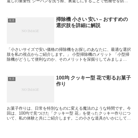
返しの重要性 ジーパンを洗う際、裏返しにすることで色褪せを防
ぎ、素材を守ります。 色褪せ防止：裏返しのメカニズム ジ...
掃除機 小さい 安い – おすすめの
生活
選択肢を詳細に解説
「小さいサイズで安い価格の掃除機をお探しのあなたに、最適な選択
肢を私の視点からご紹介します。」 小型掃除機のメリット 「小型掃
除機がどうして便利なのか、そのメリットを深掘りしてみましょ
う。」 省スペースの利点 小型掃除機の最大の魅力は、その...
100均 クッキー型 花で彩るお菓子
生活
作り
お菓子作りは、日常を特別なものに変える魔法のような時間です。今
回は、100均で見つけた「クッキー型 花」を使ったクッキー作りにつ
いて、私の体験と共にご紹介します。この小さな道具がいかにしてお
菓子作りに彩りを加えるか、皆さんにもその魅力を伝え...