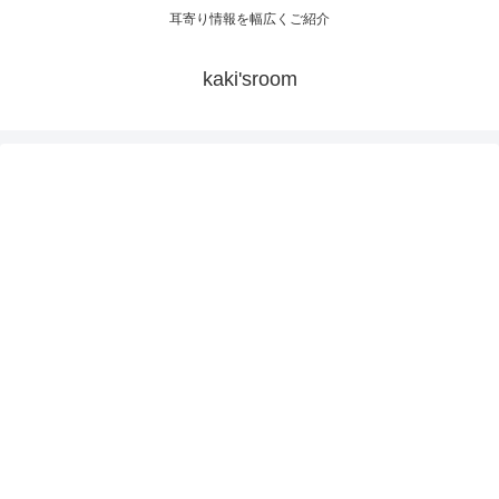
耳寄り情報を幅広くご紹介
kaki'sroom