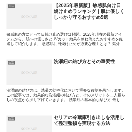
【2025年最新版】敏感肌向け日
生活
焼け止めランキング｜肌に優しく
しっかり守るおすすめ5選
敏感肌の方にとって日焼け止め選びは難関。2025年現在の最新アイ
テムから、肌への優しさとUVカット効果を兼ね備えたおすすめを厳
選して紹介します。 敏感肌に日焼け止めが必要な理由とは？ 紫外線
は肌にダメージを与えるだけでなく、敏感肌を悪化させ...
洗濯紐の結び方とその重要性
生活
洗濯紐の結び方は、洗濯の効率化において重要な役割を果たします。
この記事では、効果的な洗濯紐の結び方と、そのメリットを二人暮ら
しの視点から掘り下げていきます。 洗濯紐の基本的な結び方 最も一
般的な洗濯紐の結び方とその基本を紹介します。 シン...
セリアの冷蔵庫引き出しを活用し
生活
て整理整頓を実現する方法