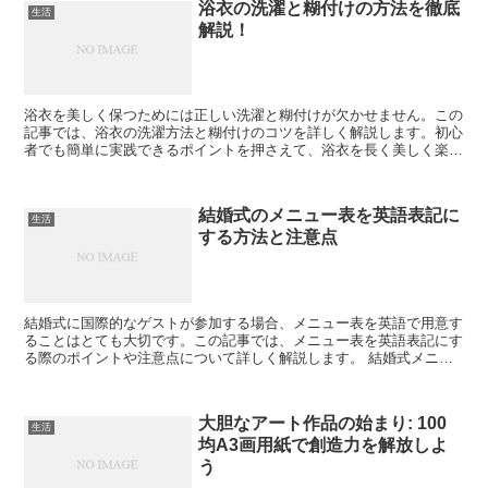
浴衣の洗濯と糊付けの方法を徹底
生活
解説！
浴衣を美しく保つためには正しい洗濯と糊付けが欠かせません。この
記事では、浴衣の洗濯方法と糊付けのコツを詳しく解説します。初心
者でも簡単に実践できるポイントを押さえて、浴衣を長く美しく楽し
みましょう。 浴衣の基本的な洗濯方法 浴衣を洗う際には...
結婚式のメニュー表を英語表記に
生活
する方法と注意点
結婚式に国際的なゲストが参加する場合、メニュー表を英語で用意す
ることはとても大切です。この記事では、メニュー表を英語表記にす
る際のポイントや注意点について詳しく解説します。 結婚式メニュ
ー表を英語に翻訳する基本的なステップ メニュー表を英語...
大胆なアート作品の始まり: 100
生活
均A3画用紙で創造力を解放しよ
う