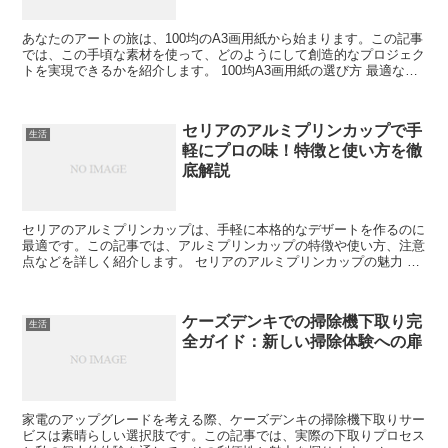
あなたのアートの旅は、100均のA3画用紙から始まります。この記事
では、この手頃な素材を使って、どのようにして創造的なプロジェク
トを実現できるかを紹介します。 100均A3画用紙の選び方 最適な画
用紙を選ぶためのポイントを紹介。質感、厚み、...
セリアのアルミプリンカップで手
生活
軽にプロの味！特徴と使い方を徹
底解説
セリアのアルミプリンカップは、手軽に本格的なデザートを作るのに
最適です。この記事では、アルミプリンカップの特徴や使い方、注意
点などを詳しく紹介します。 セリアのアルミプリンカップの魅力 セ
リアのアルミプリンカップは、その使い勝手の良さとコス...
ケーズデンキでの掃除機下取り完
生活
全ガイド：新しい掃除体験への扉
家電のアップグレードを考える際、ケーズデンキの掃除機下取りサー
ビスは素晴らしい選択肢です。この記事では、実際の下取りプロセス