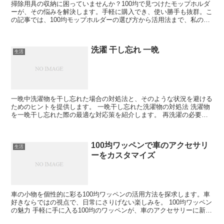
掃除用具の収納に困っていませんか？100均で見つけたモップホルダ
ーが、その悩みを解決します。手軽に購入でき、使い勝手も抜群。こ
の記事では、100均モップホルダーの選び方から活用法まで、私の実
体験を交えてご紹介します。 100均モップホルダー...
洗濯 干し忘れ 一晩
生活
一晩中洗濯物を干し忘れた場合の対処法と、そのような状況を避ける
ためのヒントを提供します。 一晩干し忘れた洗濯物の対処法 洗濯物
を一晩干し忘れた際の最適な対応策を紹介します。 再洗濯の必要性
一晩干し忘れた洗濯物は、バクテリアやカビの増殖が起...
100均ワッペンで車のアクセサリ
生活
ーをカスタマイズ
車の小物を個性的に彩る100均ワッペンの活用方法を探求します。車
好きならではの視点で、日常にさりげない楽しみを。 100均ワッペン
の魅力 手軽に手に入る100均のワッペンが、車のアクセサリーに新た
な息吹を与えます。 コストパフォーマンス 少...