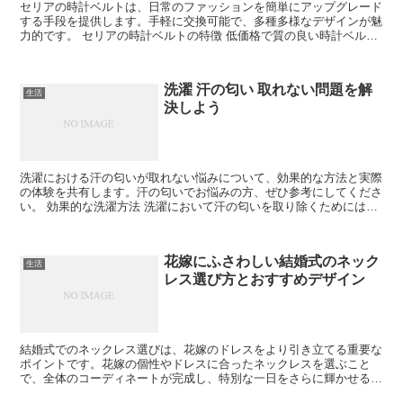
セリアの時計ベルトは、日常のファッションを簡単にアップグレード
する手段を提供します。手軽に交換可能で、多種多様なデザインが魅
力的です。 セリアの時計ベルトの特徴 低価格で質の良い時計ベルト
を求めるなら、セリアが最適な選択肢です。 多彩な素材...
洗濯 汗の匂い 取れない問題を解
生活
決しよう
洗濯における汗の匂いが取れない悩みについて、効果的な方法と実際
の体験を共有します。汗の匂いでお悩みの方、ぜひ参考にしてくださ
い。 効果的な洗濯方法 洗濯において汗の匂いを取り除くためには、
正しい方法が重要です。最初に、洗濯物の分類を行いまし...
花嫁にふさわしい結婚式のネック
生活
レス選び方とおすすめデザイン
結婚式でのネックレス選びは、花嫁のドレスをより引き立てる重要な
ポイントです。花嫁の個性やドレスに合ったネックレスを選ぶこと
で、全体のコーディネートが完成し、特別な一日をさらに輝かせるこ
とができます。 1. 結婚式のドレスに合うネックレスの選...