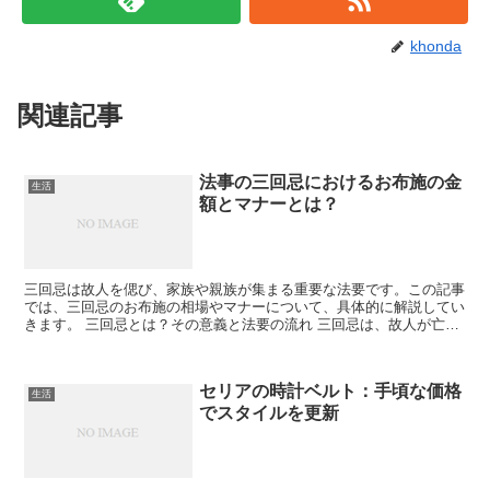
khonda
関連記事
法事の三回忌におけるお布施の金
生活
額とマナーとは？
三回忌は故人を偲び、家族や親族が集まる重要な法要です。この記事
では、三回忌のお布施の相場やマナーについて、具体的に解説してい
きます。 三回忌とは？その意義と法要の流れ 三回忌は、故人が亡く
なって2年目に行われる法要です。仏教における重要な儀...
セリアの時計ベルト：手頃な価格
生活
でスタイルを更新