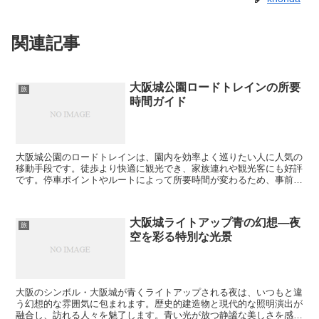
関連記事
大阪城公園ロードトレインの所要
旅
時間ガイド
大阪城公園のロードトレインは、園内を効率よく巡りたい人に人気の
移動手段です。徒歩より快適に観光でき、家族連れや観光客にも好評
です。停車ポイントやルートによって所要時間が変わるため、事前に
知っておくと旅行計画が立てやすくなります。 ロードトレ...
大阪城ライトアップ青の幻想―夜
旅
空を彩る特別な光景
大阪のシンボル・大阪城が青くライトアップされる夜は、いつもと違
う幻想的な雰囲気に包まれます。歴史的建造物と現代的な照明演出が
融合し、訪れる人々を魅了します。青い光が放つ静謐な美しさを感じ