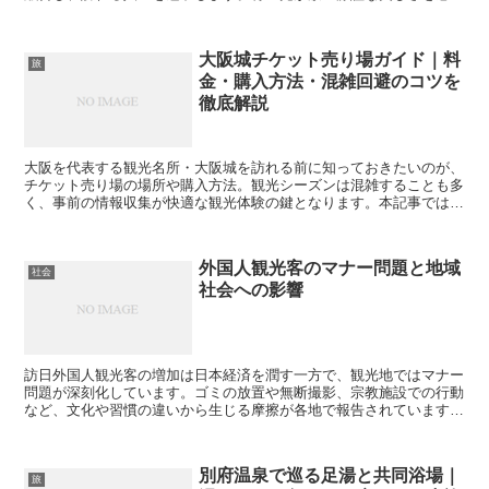
ながら、夜の大阪城公園を散策してみましょう。 青のライ...
大阪城チケット売り場ガイド｜料
旅
金・購入方法・混雑回避のコツを
徹底解説
大阪を代表する観光名所・大阪城を訪れる前に知っておきたいのが、
チケット売り場の場所や購入方法。観光シーズンは混雑することも多
く、事前の情報収集が快適な観光体験の鍵となります。本記事では、
チケットの買い方から混雑回避のコツまで詳しく紹介します...
外国人観光客のマナー問題と地域
社会
社会への影響
訪日外国人観光客の増加は日本経済を潤す一方で、観光地ではマナー
問題が深刻化しています。ゴミの放置や無断撮影、宗教施設での行動
など、文化や習慣の違いから生じる摩擦が各地で報告されています。
地域の理解と観光教育の両立が求められています。 観光地...
別府温泉で巡る足湯と共同浴場｜
旅