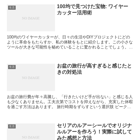
100均で見つけた宝物: ワイヤー
生活
カッター活用術
100均のワイヤーカッターが、日々の生活やDIYプロジェクトにどの
ように革命をもたらすか、私の体験をもとに紹介します。この小さな
ツールが大きな可能性を秘めていることに驚かれることでしょう。
ワイヤーカッターの基本情報 100均のワイヤーカッ...
お盆の旅行が高すぎると感じたと
生活
きの対処法
お盆の旅行費が年々高騰し、「行きたいけど手が出ない」と感じる人
も少なくありません。工夫次第でコストを抑えながら、充実した休暇
を過ごす方法はあります。 旅行時期をずらすという選択肢 ピークを
避けて予定を立てれば、同じ旅先でも驚くほど費用を抑え...
セリアのルアーシールでオリジナ
生活
ルルアーを作ろう！実際に試して
みた感想と方法