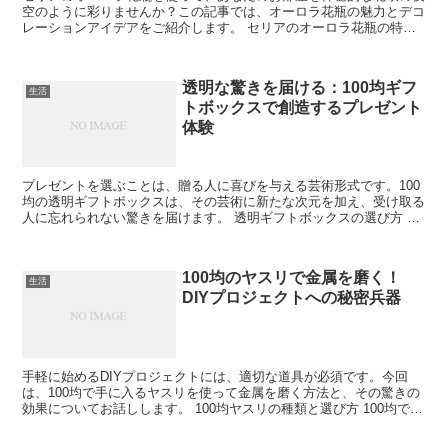
空のように彩りませんか？この記事では、オーロラ花瓶の魅力とデコ
レーションアイデアをご紹介します。 セリアのオーロラ花瓶の特徴
独特の輝きを放つセリアのオーロラ花瓶は、見る角度によ...
透明な驚きを届ける：100均ギフ
生活
トボックスで創造するプレゼント
体験
プレゼントを選ぶことは、贈る人に喜びを与える芸術形式です。100
均の透明ギフトボックスは、その芸術に新たな次元を加え、受け取る
人に忘れられない驚きを届けます。 透明ギフトボックスの選び方 プ
レゼントの中身を一目で見せる透明ギフトボックスは、...
100均のヤスリで金属を磨く！
生活
DIYプロジェクトへの秘密兵器
手軽に始めるDIYプロジェクトには、適切な道具が必須です。今回
は、100均で手に入るヤスリを使って金属を磨く方法と、その驚きの
効果についてお話しします。 100均ヤスリの種類と選び方 100均で見
つけることができるヤスリの種類と、プロジェク...