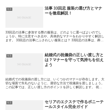
法事 33回忌 服装の選び方とマナ
生活
ーを徹底解説！
33回忌の法事に参加する際の服装は、どのように選べばよいのでし
ょうか。特に注意すべき点や、具体的なマナーをわかりやすく解説し
ます。 33回忌の法事にふさわしい服装とは？ 33回忌の法事は、葬儀
や初七日と違い、比較的和やかな雰囲気が漂います。...
結婚式の祝儀袋の正しい渡し方と
生活
は？マナーを守って気持ちを伝え
よう
結婚式での祝儀袋の渡し方には、いくつかのマナーが存在します。大
切な場面で失礼のないように、適切な方法で祝儀袋を渡しましょう。
この記事では、正しい渡し方のポイントを詳しく解説します。 祝儀
袋の準備と事前確認 結婚式に持参する祝儀袋は、事前にき...
セリアのエクステで作るポニーテ
生活
ールスタイル完全ガイド