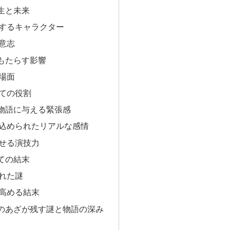
生と未来
するキャラクター
意志
もたらす影響
場面
ての役割
物語に与える緊張感
込められたリアルな感情
せる演技力
ての結末
れた謎
高める結末
のあざが残す謎と物語の深み