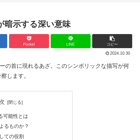
ざが暗示する深い意味
Pocket
LINE
コピー
2024.10.30
クターの首に現れるあざ。このシンボリックな描写が何
考察します。
次
る可能性とは
よるものか？
しての役割