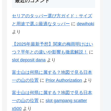
最近のコメント
セリアのタッパー選び方ガイド：サイズ
と用途で選ぶ最適なタッパー
に
dewihoki
より
【2025年最新予想】関東の梅雨明けはい
つ？平年との違いや影響も徹底解説！
に
slot deposit dana
より
富士山は何県に属する？地図で見る日本
一の山の位置
に
Prior Authorization
より
富士山は何県に属する？地図で見る日本
一の山の位置
に
slot gampang scatter
x500
より