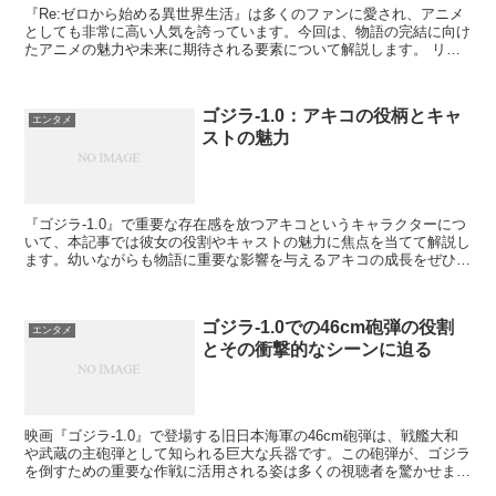
『Re:ゼロから始める異世界生活』は多くのファンに愛され、アニメ
としても非常に高い人気を誇っています。今回は、物語の完結に向け
たアニメの魅力や未来に期待される要素について解説します。 リゼ
ロのアニメシリーズの魅力 リゼロのアニメは、その緻密...
ゴジラ-1.0：アキコの役柄とキャ
エンタメ
ストの魅力
『ゴジラ-1.0』で重要な存在感を放つアキコというキャラクターにつ
いて、本記事では彼女の役割やキャストの魅力に焦点を当てて解説し
ます。幼いながらも物語に重要な影響を与えるアキコの成長をぜひご
覧ください。 アキコ（子役）：成長を象徴するキャラ...
ゴジラ-1.0での46cm砲弾の役割
エンタメ
とその衝撃的なシーンに迫る
映画『ゴジラ-1.0』で登場する旧日本海軍の46cm砲弾は、戦艦大和
や武蔵の主砲弾として知られる巨大な兵器です。この砲弾が、ゴジラ
を倒すための重要な作戦に活用される姿は多くの視聴者を驚かせまし
た。 映画『ゴジラ-1.0』での46cm砲弾の登...