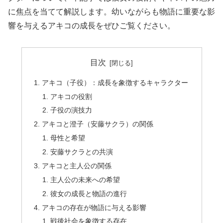
に焦点を当てて解説します。幼いながらも物語に重要な影
響を与えるアキコの成長をぜひご覧ください。
目次
アキコ（子役）：成長を象徴するキャラクター
アキコの役割
子役の演技力
アキコと澄子（安藤サクラ）の関係
母性と希望
安藤サクラとの共演
アキコと主人公の関係
主人公の未来への希望
彼女の成長と物語の進行
アキコの存在が物語に与える影響
戦後社会を象徴する存在