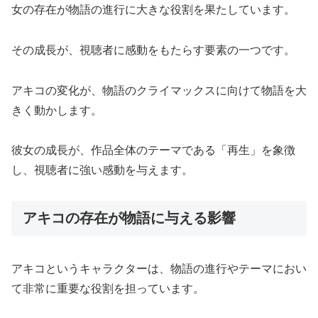
女の存在が物語の進行に大きな役割を果たしています。
その成長が、視聴者に感動をもたらす要素の一つです。
アキコの変化が、物語のクライマックスに向けて物語を大
きく動かします。
彼女の成長が、作品全体のテーマである「再生」を象徴
し、視聴者に強い感動を与えます。
アキコの存在が物語に与える影響
アキコというキャラクターは、物語の進行やテーマにおい
て非常に重要な役割を担っています。