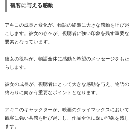
観客に与える感動
アキコの成長と変化が、物語の終盤に大きな感動を呼び起
こします。彼女の存在が、視聴者に強い印象を残す重要な
要素となっています。
彼女の役柄が、物語全体に感動と希望のメッセージをもた
らします。
彼女の成長が、視聴者にとって大きな感動を与え、物語の
終わりに向かう重要なポイントとなります。
アキコのキャラクターが、映画のクライマックスにおいて
観客に強い共感を呼び起こし、作品全体に深い印象を残し
ます。