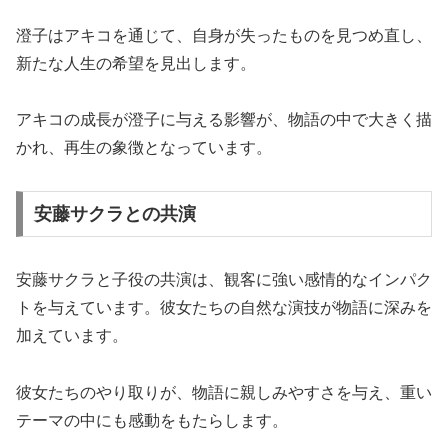
澄子はアキコを通じて、自身が失ったものを見つめ直し、
新たな人生の希望を見出します。
アキコの成長が澄子に与える影響が、物語の中で大きく描
かれ、再生の象徴となっています。
安藤サクラとの共演
安藤サクラと子役の共演は、観客に強い感情的なインパク
トを与えています。彼女たちの自然な演技が物語に深みを
加えています。
彼女たちのやり取りが、物語に親しみやすさを与え、重い
テーマの中にも感動をもたらします。