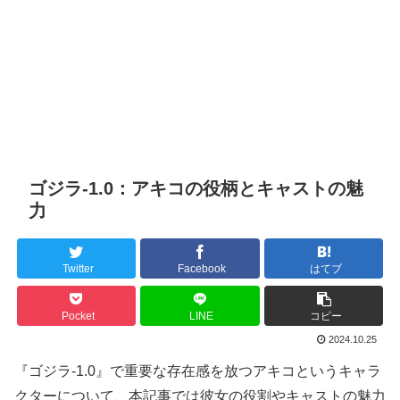
ゴジラ-1.0：アキコの役柄とキャストの魅
力
Twitter
Facebook
はてブ
Pocket
LINE
コピー
2024.10.25
『ゴジラ-1.0』で重要な存在感を放つアキコというキャラ
クターについて、本記事では彼女の役割やキャストの魅力