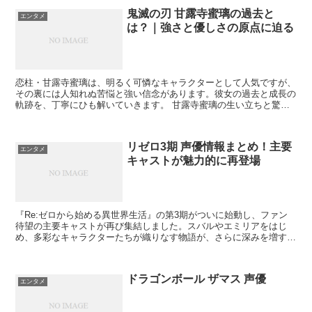
鬼滅の刃 甘露寺蜜璃の過去と
エンタメ
は？｜強さと優しさの原点に迫る
恋柱・甘露寺蜜璃は、明るく可憐なキャラクターとして人気ですが、
その裏には人知れぬ苦悩と強い信念があります。彼女の過去と成長の
軌跡を、丁寧にひも解いていきます。 甘露寺蜜璃の生い立ちと驚異
的な身体能力 蜜璃は幼い頃から常人離れした筋力を持って...
リゼロ3期 声優情報まとめ！主要
エンタメ
キャストが魅力的に再登場
『Re:ゼロから始める異世界生活』の第3期がついに始動し、ファン
待望の主要キャストが再び集結しました。スバルやエミリアをはじ
め、多彩なキャラクターたちが織りなす物語が、さらに深みを増すこ
と間違いなしです。新たな展開とともに、各キャラクターを...
ドラゴンボール ザマス 声優
エンタメ