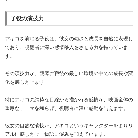
子役の演技力
アキコを演じる子役は、彼女の幼さと成長を自然に表現し
ており、視聴者に深い感情移入をさせる力を持っていま
す。
その演技力が、観客に戦後の厳しい環境の中での成長や変
化を感じさせます。
特にアキコの純粋な目線から描かれる感情が、映画全体の
重厚なテーマを和らげ、視聴者に深い感動を与えます。
彼女の自然な演技が、アキコというキャラクターをよりリ
アルに感じさせ、物語に深みを加えています。