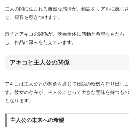
二人の間に生まれる自然な感情が、物語をリアルに感じさ
せ、観客を惹きつけます。
澄子とアキコの関係が、映画全体に感動と希望をもたら
し、作品に深みを与えています。
アキコと主人公の関係
アキコは主人公との関係を通じて物語の転機を作り出しま
す。彼女の存在が、主人公にとって大きな意味を持つもの
となります。
主人公の未来への希望