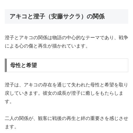
アキコと澄子（安藤サクラ）の関係
澄子とアキコの関係は物語の中心的なテーマであり、戦争
による心の傷と再生が描かれています。
母性と希望
澄子は、アキコの存在を通じて失われた母性と希望を取り
戻していきます。彼女の成長が澄子に癒しをもたらしま
す。
二人の関係が、観客に戦後の再生と絆の重要さを感じさせ
ます。