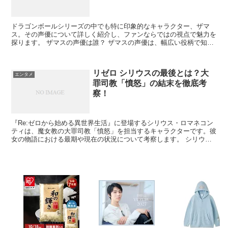
ドラゴンボールシリーズの中でも特に印象的なキャラクター、ザマ
ス。その声優について詳しく紹介し、ファンならではの視点で魅力を
探ります。 ザマスの声優は誰？ ザマスの声優は、幅広い役柄で知ら
れる実力派声優の三木眞一郎さんです。彼の経歴や他の代表...
リゼロ シリウスの最後とは？大
エンタメ
罪司教「憤怒」の結末を徹底考
察！
『Re:ゼロから始める異世界生活』に登場するシリウス・ロマネコン
ティは、魔女教の大罪司教「憤怒」を担当するキャラクターです。彼
女の物語における最期や現在の状況について考察します。 シリウ
ス・ロマネコンティとは？憤怒の大罪司教としての登場 シ...