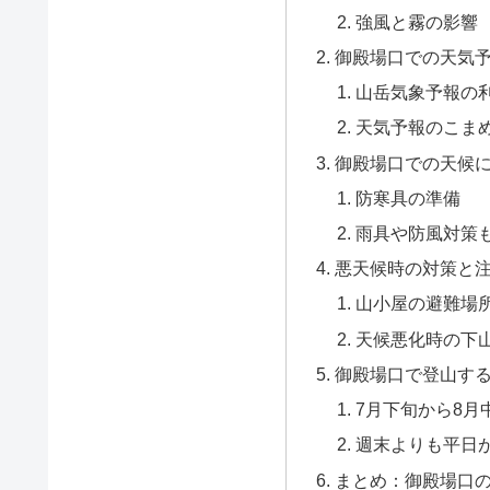
強風と霧の影響
御殿場口での天気
山岳気象予報の
天気予報のこま
御殿場口での天候
防寒具の準備
雨具や防風対策
悪天候時の対策と
山小屋の避難場
天候悪化時の下
御殿場口で登山す
7月下旬から8月
週末よりも平日
まとめ：御殿場口