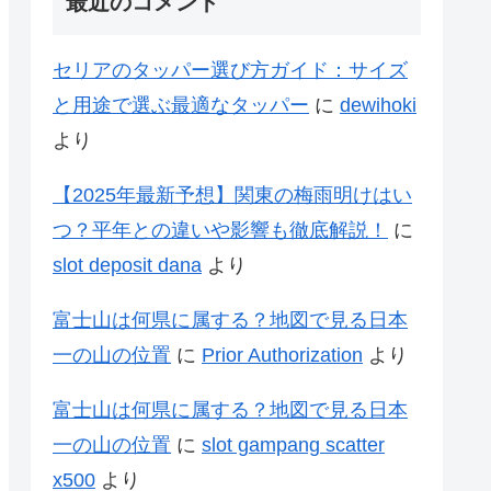
最近のコメント
セリアのタッパー選び方ガイド：サイズ
と用途で選ぶ最適なタッパー
に
dewihoki
より
【2025年最新予想】関東の梅雨明けはい
つ？平年との違いや影響も徹底解説！
に
slot deposit dana
より
富士山は何県に属する？地図で見る日本
一の山の位置
に
Prior Authorization
より
富士山は何県に属する？地図で見る日本
一の山の位置
に
slot gampang scatter
x500
より