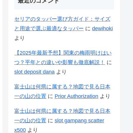
最近のコメント
セリアのタッパー選び方ガイド：サイズ
と用途で選ぶ最適なタッパー
に
dewihoki
より
【2025年最新予想】関東の梅雨明けはい
つ？平年との違いや影響も徹底解説！
に
slot deposit dana
より
富士山は何県に属する？地図で見る日本
一の山の位置
に
Prior Authorization
より
富士山は何県に属する？地図で見る日本
一の山の位置
に
slot gampang scatter
x500
より