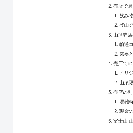
売店で購
飲み
登山
山頂売店
輸送
需要
売店での
オリ
山頂
売店の利
混雑
現金
富士山 