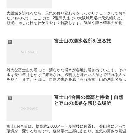
大阪城を訪れるなら、天気の移り変わりをしっかりチェックしておき
たいものです。ここでは、2週間先までの大阪城周辺の天気傾向と、
観光に適した日をわかりやすく解説します。気温や降水確率の変化を
知って、快適な観光計画を立てましょう。 1週目の天気傾...
富士山の湧水名所を巡る旅
旅
雄大な富士山の麓には、清らかな湧水が各地に湧き出ています。その
水は長い年月をかけて濾過され、透明度と味わいの深さで訪れる人々
を魅了します。今回は、自然の恵みを感じられる富士山の湧水名所を
紹介します。 忍野八海の澄んだ水面 富士山の雪解け水が...
富士山4合目の標高と特徴｜自然
旅
と登山の境界を感じる場所
富士山4合目は、標高約2,000メートル前後に位置し、登山者にとって
環境が一変する地点です。森林帯の上部にあたり、空気の薄さや気温