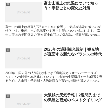
富士山頂上の気温について知ろ
旅
う：季節ごとの変化と対策
富士山の頂上は標高3,776メートルに位置し、気温が非常に低いのが
特徴です。季節ごとの気温変化や寒さ対策について解説します。 富
士山頂上の年間気温の傾向 富士山頂上の気温は、標高が高いため年
間を通じて非常に低いです。特に冬季は厳しい寒さが続...
2025年の過剰観光規制｜観光地
旅
が直面する新たなバランスの時代
2025年、国内外の人気観光地では「過剰観光（オーバーツーリズ
ム）」への対策が本格化しています。地域の生活環境や自然保護を守
るため、入山料・予約制・人数制限など新たな規制が導入されつつあ
ります。観光の自由と地域保全の両立をめぐる取り組みが注...
大阪城の天気予報｜2週間先まで
旅
の気温と観光のベストタイミング