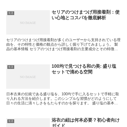
セリアのつけまつげ用接着剤：使
生活
い心地とコスパを徹底解析
セリアのつけまつげ用接着剤が多くのユーザーから支持されている理
由を、その特性と価格の観点から詳しく掘り下げてみましょう。 製
品の基本情報 セリアのつけまつげ用接着剤の主要成分とその特徴に
ついて解説します。 成分と安全性 主に天然ゴムラテック...
100均で見つける和の美: 盛り塩
生活
セットで清める空間
日本古来の伝統である盛り塩を、100均で手に入るセットで手軽に取
り入れる方法を紹介します。このシンプルな習慣がどのようにして
日々の生活に清々しさをもたらすのかを探ります。 盛り塩の基本と
意味 盛り塩が持つ文化的背景と、それが今日の私たちの生...
浴衣の紐は何本必要？初心者向け
生活
ガイド