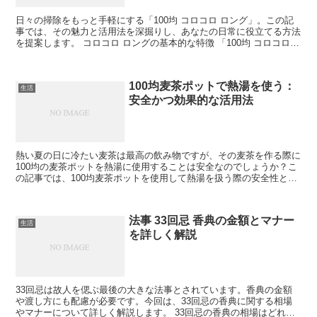
日々の掃除をもっと手軽にする「100均 コロコロ ロング」。この記
事では、その魅力と活用法を深掘りし、あなたの日常に役立てる方法
を提案します。 コロコロ ロングの基本的な特徴 「100均 コロコロ
ロング」はその名の通り、長いハンドルが特徴...
100均麦茶ポットで熱湯を使う：
生活
安全かつ効果的な活用法
熱い夏の日に冷たい麦茶は最高の飲み物ですが、その麦茶を作る際に
100均の麦茶ポットを熱湯に使用することは安全なのでしょうか？こ
の記事では、100均麦茶ポットを使用して熱湯を扱う際の安全性と効
果的な方法について、私の経験と知識を共有します。 ...
法事 33回忌 香典の金額とマナー
生活
を詳しく解説
33回忌は故人を偲ぶ最後の大きな法事とされています。香典の金額
や渡し方にも配慮が必要です。今回は、33回忌の香典に関する相場
やマナーについて詳しく解説します。 33回忌の香典の相場はどれく