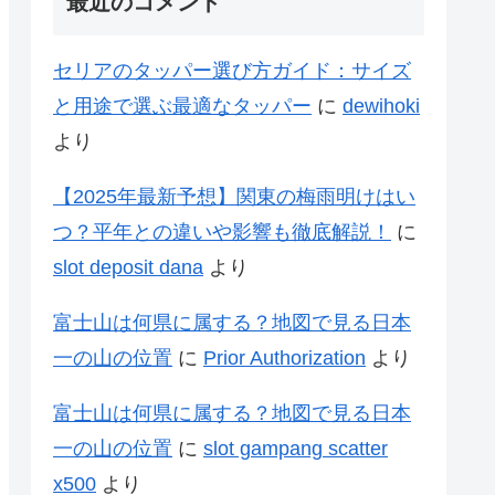
最近のコメント
セリアのタッパー選び方ガイド：サイズ
と用途で選ぶ最適なタッパー
に
dewihoki
より
【2025年最新予想】関東の梅雨明けはい
つ？平年との違いや影響も徹底解説！
に
slot deposit dana
より
富士山は何県に属する？地図で見る日本
一の山の位置
に
Prior Authorization
より
富士山は何県に属する？地図で見る日本
一の山の位置
に
slot gampang scatter
x500
より