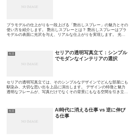
プラモデルの仕上がりを一段上げる「艶出しスプレー」の魅力とその
使い方を紹介します。 艶出しスプレーとは？ 艶出しスプレーはプラ
モデルの表面に光沢を与え、リアルな仕上がりを実現します。 光沢
の重要性 光沢はモデルをよりリアルに、そして魅力的に...
セリアの透明写真立て：シンプル
生活
でモダンなインテリアの選択
セリアの透明写真立ては、そのシンプルなデザインでどんな部屋にも
馴染み、大切な思い出を上品に演出します。 デザインの特徴と魅力
透明なフレームが、写真だけでなくその背景にもなる空間を引き立て
ます。 ミニマリストデザイン 余計な装飾がないことで...
AI時代に消える仕事 vs 逆に伸び
生活
る仕事