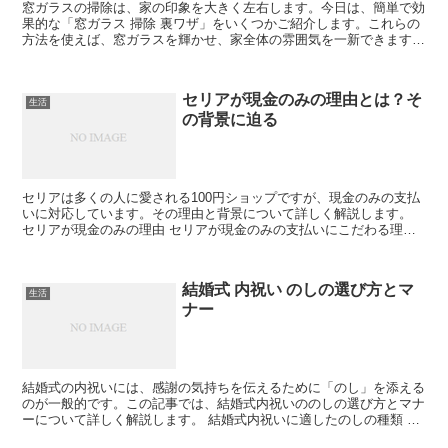
窓ガラスの掃除は、家の印象を大きく左右します。今日は、簡単で効
果的な「窓ガラス 掃除 裏ワザ」をいくつかご紹介します。これらの
方法を使えば、窓ガラスを輝かせ、家全体の雰囲気を一新できます
よ。 基本の窓ガラス掃除法 まずは、窓ガラス掃除の基本...
セリアが現金のみの理由とは？そ
生活
の背景に迫る
セリアは多くの人に愛される100円ショップですが、現金のみの支払
いに対応しています。その理由と背景について詳しく解説します。
セリアが現金のみの理由 セリアが現金のみの支払いにこだわる理由
は、いくつかの要因があります。効率化やコスト削減が主...
結婚式 内祝い のしの選び方とマ
生活
ナー
結婚式の内祝いには、感謝の気持ちを伝えるために「のし」を添える
のが一般的です。この記事では、結婚式内祝いののしの選び方とマナ
ーについて詳しく解説します。 結婚式内祝いに適したのしの種類 結
婚式の内祝いには、特別な意味を持つのしを選ぶことが大...