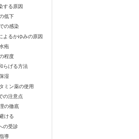
染する原因
の低下
での感染
によるかゆみの原因
水疱
の程度
和らげる方法
保湿
タミン薬の使用
での注意点
理の徹底
避ける
への受診
指導