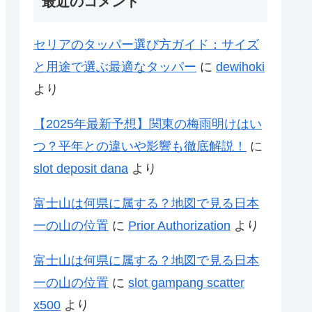
最近のコメント
セリアのタッパー選び方ガイド：サイズ
と用途で選ぶ最適なタッパー
に
dewihoki
より
【2025年最新予想】関東の梅雨明けはい
つ？平年との違いや影響も徹底解説！
に
slot deposit dana
より
富士山は何県に属する？地図で見る日本
一の山の位置
に
Prior Authorization
より
富士山は何県に属する？地図で見る日本
一の山の位置
に
slot gampang scatter
x500
より