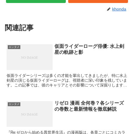
khonda
関連記事
仮面ライダーローグ俳優: 水上剣
エンタメ
星の軌跡と影
仮面ライダーシリーズは多くの才能を輩出してきましたが、特に水上
剣星の演じる仮面ライダーローグは、視聴者に深い印象を残していま
す。この記事では、彼のキャリアとその影響について深掘りします。
水上剣星: 俳優としての始まり 水上剣星が俳優として...
リゼロ 漫画 全何巻？各シリーズ
エンタメ
の巻数と最新情報を徹底解説
『Re:ゼロから始める異世界生活』の漫画版は、各章ごとにコミカラ