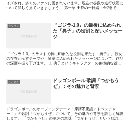
イズされ、多くのファンに愛されています。現在の巻数や進行状況に
ついて詳しく見ていきましょう。 第一章 王都の一日編：全2巻で完
結 第一章は主人公・スバルの異世界転移直後の物語が...
『ゴジラ-1.0』の最後に込められ
エンタメ
た「典子」の役割と深いメッセー
ジ
『ゴジラ-1.0』のラストで特に印象的な役割を果たす「典子」。彼女
の存在が示すテーマや、物語に込められたメッセージについて、作品
の深層を掘り下げます。 1. 典子というキャラクターの象徴的な役割
典子は単なる登場人物にとどまらず、ゴジラとの...
ドラゴンボール 歌詞「つかもう
エンタメ
ぜ」：その魅力と背景
ドラゴンボールのオープニングテーマ「摩訶不思議アドベンチャ
ー！」の歌詞「つかもうぜ」について、その魅力や背景を詳しく解説
します。 「つかもうぜ」の歌詞の意味 「つかもうぜ」という歌詞に
は、どのような意味が込められているのでしょうか。その背景...