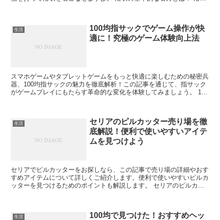
の着方には基本的な手順があります。まずはその手順を確認...
100均指サックでゲーム操作が快
生活
適に！究極のゲーム体験向上法
スマホゲームやタブレットゲームをもっと快適に楽しむための秘密兵
器、100均指サックの魅力を徹底解析！この記事を通じて、指サック
がゲームプレイにもたらす革命的な変化を体験してみましょう。 100
均指サックとは？ ゲーム愛好家にとっての新たな必...
セリアのピルカッター売り場を徹
生活
底解説！便利で使いやすいアイテ
ムを見つけよう
セリアでピルカッターをお探しなら、この記事で売り場の詳細やおす
すめアイテムについて詳しくご紹介します。便利で使いやすいピルカ
ッターを見つけるためのポイントも解説します。 セリアのピルカッ
ター売り場の特徴 セリアのピルカッター売り場は、使いや...
100均で見つけた！おすすめヘッ
生活