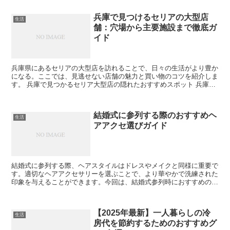
兵庫で見つけるセリアの大型店
生活
舗：穴場から主要施設まで徹底ガ
イド
兵庫県にあるセリアの大型店を訪れることで、日々の生活がより豊か
になる。ここでは、見逃せない店舗の魅力と買い物のコツを紹介しま
す。 兵庫で見つかるセリア大型店の隠れたおすすめスポット 兵庫県
には知る人ぞ知るセリアの大型店舗が点在しており、隠れ...
結婚式に参列する際のおすすめヘ
生活
アアクセ選びガイド
結婚式に参列する際、ヘアスタイルはドレスやメイクと同様に重要で
す。適切なヘアアクセサリーを選ぶことで、より華やかで洗練された
印象を与えることができます。今回は、結婚式参列時におすすめのヘ
アアクセの選び方をご紹介します。 1. 結婚式に合うヘ...
【2025年最新】一人暮らしの冷
生活
房代を節約するためのおすすめグ