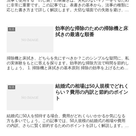
法事で使用する「のし袋」の表書きは、失礼のないマナーを守るため
に非常に重要です。この記事では、表書きの基本から、法事の種類に
応じた書き方まで詳しく解説します。大切な場面での失敗を避け、心
を込めた対応を心がけましょう。 法事での「のし袋」の表...
効率的な掃除のための掃除機と床
生活
拭きの最適な順番
掃除機と床拭き、どちらを先にすべきか？このシンプルな疑問に、私
の実体験をもとに答えを探ります。効率的な掃除方法で時間を節約し
ましょう。 1. 掃除機と床拭きの基本原則 掃除の効率を上げるために
は、掃除機と床拭きの順番が重要です。ここでは、そ...
結婚式の相場は50人規模でどれく
生活
らい？費用の内訳と節約のポイン
ト
結婚式に50人を招待する場合、費用がどれくらいかかるか気になる
方も多いでしょう。この記事では、50人規模の結婚式の相場や費用
の内訳、さらに賢く節約するためのポイントを詳しく解説します。計
画的に予算を組み、理想の結婚式を実現しましょう。 50...