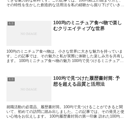
できる魅力的な材料です。この記事では、100均粘土の固まり方と、
その特性を生かした創造的な活用法を私の経験から掘り下げていきま
す。 100均粘土の特性 100均粘土は、使いやす...
100均のミニチュア食べ物で楽し
生活
むクリエイティブな世界
100均のミニチュア食べ物は、小さな世界に大きな魅力を持っていま
す。この記事では、その魅力と私が実際に体験した楽しみ方を共有し
ます。 100均ミニチュア食べ物の魅力 100均で見つけるミニチュア食
べ物の細部にわたる精巧さと、それを使ったクリ...
100均で見つけた履歴書封筒: 予
生活
想を超える品質と活用法
就職活動の必需品、履歴書封筒。100均で見つけることができると聞
いて、初めての訪問に踏み出しました。この記事では、その発見と使
い心地をお伝えします。 100均履歴書封筒の第一印象 訪れた100均店
で見つけた履歴書封筒は、想像以上に質感が良く...