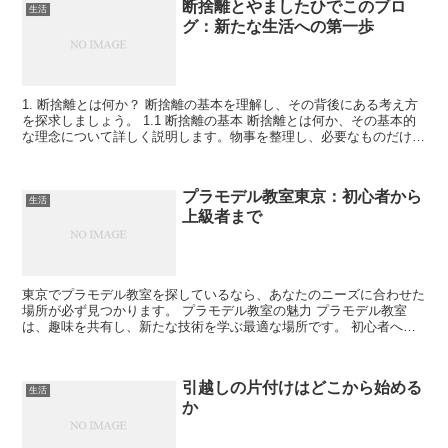
断捨離とやましたひでこのブロ
生活
グ：新たな生活への第一歩
1. 断捨離とは何か？ 断捨離の基本を理解し、その背後にある考え方
を探求しましょう。 1.1 断捨離の基本 断捨離とは何か、その基本的
な理念について詳しく説明します。物事を整理し、必要なものだけを
残すプロセスが、新たなスタートへの第一歩です...
プラモデル教室東京：初心者から
生活
上級者まで
東京でプラモデル教室を探しているなら、あなたのニーズに合わせた
場所が必ず見つかります。 プラモデル教室の魅力 プラモデル教室
は、趣味を共有し、新たな技術を学ぶ最適な場所です。 初心者への
配慮 初心者向けのクラスでは、基本的な組み立て技術や塗...
引越しの片付けはどこから始める
生活
か