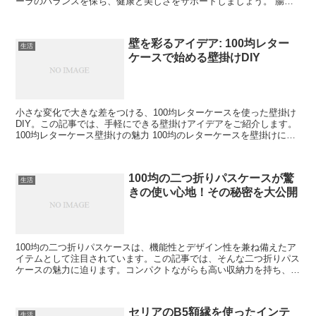
ーラのバランスを保ち、健康と美しさをサポートしましょう。 腸内
環境の役割と健康への影響 腸内には数百種類以上の細菌が...
壁を彩るアイデア: 100均レター
生活
ケースで始める壁掛けDIY
小さな変化で大きな差をつける、100均レターケースを使った壁掛け
DIY。この記事では、手軽にできる壁掛けアイデアをご紹介します。
100均レターケース壁掛けの魅力 100均のレターケースを壁掛けにす
ることで得られる、予想以上の便利さと美しさ...
100均の二つ折りパスケースが驚
生活
きの使い心地！その秘密を大公開
100均の二つ折りパスケースは、機能性とデザイン性を兼ね備えたア
イテムとして注目されています。この記事では、そんな二つ折りパス
ケースの魅力に迫ります。コンパクトながらも高い収納力を持ち、日
常生活での利便性を格段にアップさせてくれる理由をご紹...
セリアのB5額縁を使ったインテ
生活