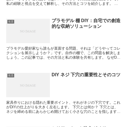
私の経験と視点を交えて解析し、その方法とコツを紹介します。 ハ
ードオフでの掃除機買取の流れ ハードオフで掃除機を買い...
プラモデル 棚 DIY：自宅での創造
生活
的な収納ソリューション
プラモデル愛好家なら誰もが直面する問題、それは「どうやってコレ
クションを展示しようか？」です。自作の棚で、この問題を解決しま
しょう。この記事では、その方法と私の体験を共有します。 なぜDIY
棚が最適なのか 市販の棚もいいですが、DIYならサ...
DIY ネジ 下穴の重要性とそのコツ
生活
家具作りにおける隠れた重要ポイント、それがネジの下穴です。これ
がDIYの仕上がりを大きく左右します。 下穴とは何か？ 下穴とは、
ネジを締める前にあらかじめ開けておく小さな穴のことを指します。
下穴の目的 木材を割れから守り、ネジの締め付けを...