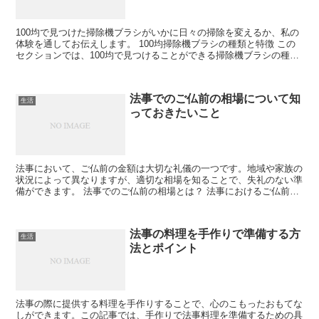
100均で見つけた掃除機ブラシがいかに日々の掃除を変えるか、私の
体験を通してお伝えします。 100均掃除機ブラシの種類と特徴 この
セクションでは、100均で見つけることができる掃除機ブラシの種類
とその特徴について詳しく解説します。 種類と用...
法事でのご仏前の相場について知
生活
っておきたいこと
法事において、ご仏前の金額は大切な礼儀の一つです。地域や家族の
状況によって異なりますが、適切な相場を知ることで、失礼のない準
備ができます。 法事でのご仏前の相場とは？ 法事におけるご仏前の
相場は、関係性や地域の慣習によって異なります。一般的...
法事の料理を手作りで準備する方
生活
法とポイント
法事の際に提供する料理を手作りすることで、心のこもったおもてな
しができます。この記事では、手作りで法事料理を準備するための具