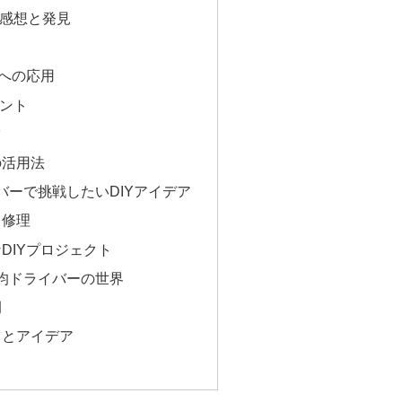
感想と発見
トへの応用
ント
ツ
の活用法
バーで挑戦したいDIYアイデア
と修理
DIYプロジェクト
0均ドライバーの世界
例
ツとアイデア