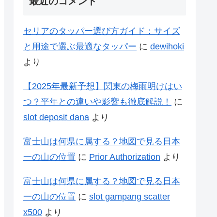
最近のコメント
セリアのタッパー選び方ガイド：サイズ
と用途で選ぶ最適なタッパー
に
dewihoki
より
【2025年最新予想】関東の梅雨明けはい
つ？平年との違いや影響も徹底解説！
に
slot deposit dana
より
富士山は何県に属する？地図で見る日本
一の山の位置
に
Prior Authorization
より
富士山は何県に属する？地図で見る日本
一の山の位置
に
slot gampang scatter
x500
より