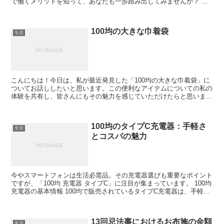
で働くメリットを知って、あなたも一歩踏み出してみませんか？ セ
リアのパート求人の特徴 セリアのパート求人には、働きや...
100均の大きな巾着袋
生活
こんにちは！今日は、私が最近発見した「100均の大きな巾着袋」に
ついてお話ししたいと思います。この便利なアイテムについての私の
体験を共有し、皆さんにもその魅力を感じていただけたらと思いま
す。 大きな巾着袋のサイズと素材 100均で見つけた大...
100均のタイプC充電器：手軽さ
生活
とコスパの魅力
今やスマートフォンは生活必需品。その充電器選びも重要なポイント
ですが、「100均 充電器 タイプC」に注目が集まっています。 100均
充電器の基本情報 100均で販売されているタイプC充電器は、手軽に
購入できる低価格が魅力です。 仕様と特徴...
13回忌法事におけるお布施の金額
生活