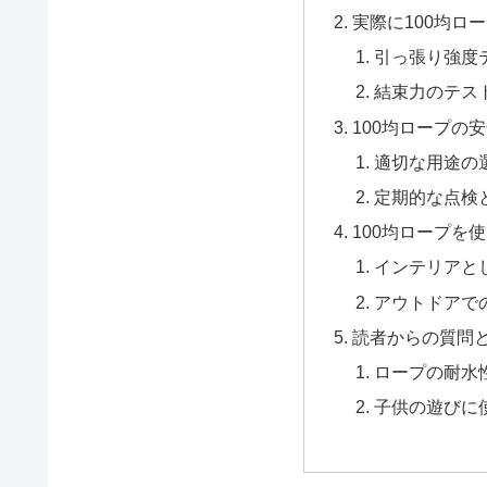
実際に100均ロ
引っ張り強度
結束力のテス
100均ロープの
適切な用途の
定期的な点検
100均ロープを
インテリアと
アウトドアで
読者からの質問
ロープの耐水
子供の遊びに