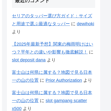
最近のコメント
セリアのタッパー選び方ガイド：サイズ
と用途で選ぶ最適なタッパー
に
dewihoki
より
【2025年最新予想】関東の梅雨明けはい
つ？平年との違いや影響も徹底解説！
に
slot deposit dana
より
富士山は何県に属する？地図で見る日本
一の山の位置
に
Prior Authorization
より
富士山は何県に属する？地図で見る日本
一の山の位置
に
slot gampang scatter
x500
より