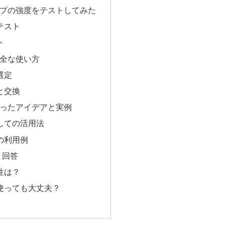
ープの強度をテストしてみた
テスト
ト
安全な使い方
選定
と交換
使ったアイデアと実例
しての活用法
の利用例
と回答
性は？
使っても大丈夫？