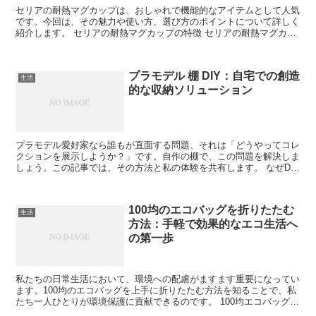
セリアの耐熱マグカップは、おしゃれで機能的なアイテムとして人気
です。今回は、その魅力や使い方、選び方のポイントについて詳しく
紹介します。 セリアの耐熱マグカップの特徴 セリアの耐熱マグカッ
プは、耐久性とデザイン性を兼ね備えています。お手頃な...
プラモデル 棚 DIY：自宅での創造
生活
的な収納ソリューション
プラモデル愛好家なら誰もが直面する問題、それは「どうやってコレ
クションを展示しようか？」です。自作の棚で、この問題を解決しま
しょう。この記事では、その方法と私の体験を共有します。 なぜDIY
棚が最適なのか 市販の棚もいいですが、DIYならサ...
100均のエコバッグを折りたたむ
生活
方法：手軽で効果的なエコ生活へ
の第一歩
私たちの日常生活において、環境への配慮がますます重要になってい
ます。100均のエコバッグを上手に折りたたむ方法を知ることで、私
たち一人ひとりが環境保護に貢献できるのです。 100均エコバッグの
魅力 手頃な価格で環境に優しい100均のエコバッ...