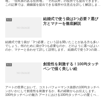
地」「住民票のある住所地」「それ以外」の役所でも提出できます。
この記事では、婚姻届を提出できる場所や注意点を詳しく解説しま
す。 婚姻届はどこでも提出できる理由 婚姻届は全国どこの市...
結婚式で使う袋は3つ必要？選び
生活
方とマナーを徹底解説
結婚式で使う袋が「3つ必要」という話を聞いたことがある方も多い
でしょう。何のために袋が3つも必要なのか、どのように選べばよい
のか、マナーと合わせて詳しく説明します。 結婚式で使う3つの袋と
は？ 結婚式で「袋が3つ必要」とされるのは、主にご祝...
創造性を刺激する！100均タッチ
生活
ペンで描く美しい絵
アートの世界において、コストパフォーマンス抜群の100均タッチペ
ンがいかにして創造性を刺激するか、私の経験からお伝えします。
100均タッチペンの魅力 アートにおける100均タッチペンの驚くべき
魅力を探ります。 色彩豊かなバリエーション 1...