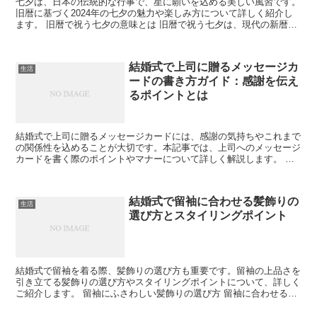
七夕は、日本の伝統的な行事で、星に願いを込める美しい風習です。
旧暦に基づく2024年の七夕の魅力や楽しみ方について詳しく紹介し
ます。 旧暦で祝う七夕の意味とは 旧暦で祝う七夕は、現代の新暦と
は異なる特別な意味を持ちます。昔ながらの風習に触れ...
結婚式で上司に贈るメッセージカ
生活
ードの書き方ガイド：感謝を伝え
るポイントとは
結婚式で上司に贈るメッセージカードには、感謝の気持ちやこれまで
の関係性を込めることが大切です。本記事では、上司へのメッセージ
カードを書く際のポイントやマナーについて詳しく解説します。 上
司へのメッセージカードを書く際の基本ルール 上司に贈る...
結婚式で留袖に合わせる髪飾りの
生活
選び方とスタイリングポイント
結婚式で留袖を着る際、髪飾りの選び方も重要です。留袖の上品さを
引き立てる髪飾りの選び方やスタイリングポイントについて、詳しく
ご紹介します。 留袖にふさわしい髪飾りの選び方 留袖に合わせる髪
飾りは、控えめでありながらも華やかさを持つものが理想...