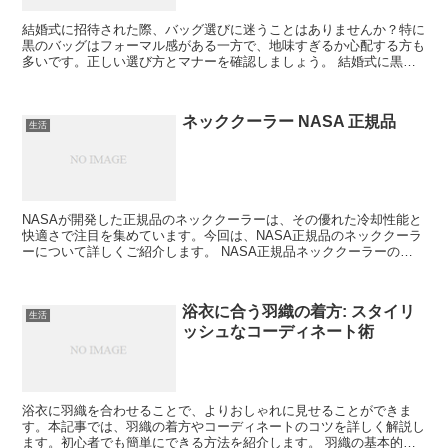
結婚式に招待された際、バッグ選びに迷うことはありませんか？特に
黒のバッグはフォーマル感がある一方で、地味すぎるか心配する方も
多いです。正しい選び方とマナーを確認しましょう。 結婚式に黒の
バッグはあり？ 結婚式において黒のバッグは一般的にOK...
ネッククーラー NASA 正規品
生活
NASAが開発した正規品のネッククーラーは、その優れた冷却性能と
快適さで注目を集めています。今回は、NASA正規品のネッククーラ
ーについて詳しくご紹介します。 NASA正規品ネッククーラーの特
徴 NASAが開発したネッククーラーは、最先端の...
浴衣に合う羽織の着方: スタイリ
生活
ッシュなコーディネート術
浴衣に羽織を合わせることで、よりおしゃれに見せることができま
す。本記事では、羽織の着方やコーディネートのコツを詳しく解説し
ます。初心者でも簡単にできる方法を紹介します。 羽織の基本的な