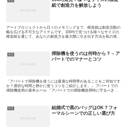
生活
紙で創造力を解放しよう
アートプロジェクトから日々のメモリングまで、模造紙は創造活動の
幅を広げる不可欠なアイテムです。100均で見つける様々なサイズの
模造紙を通じて、あなたの創造力を最大限に引き出す方法を私の視点
から共有します。 100均模造紙のサイズバリエーショ...
掃除機を使うのは何時から？ – ア
生活
パートでのマナーとコツ
「アパートで掃除機を使うには最適な時間帯があることをご存知です
か？適切な時間と静かに使うコツをご紹介します。」 アパートでの
掃除機使用の基本ルール 「アパートでの掃除機使用時に守るべき基
本的なマナーやルールを解説します。」 騒音を避けるため...
結婚式で黒のバッグはOK？フォ
生活
ーマルシーンでの正しい選び方