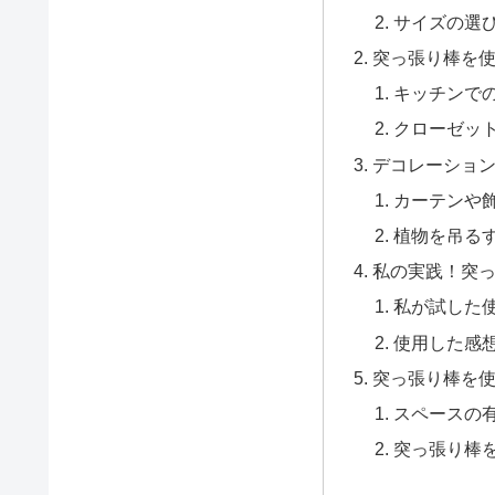
サイズの選
突っ張り棒を
キッチンで
クローゼッ
デコレーショ
カーテンや
植物を吊る
私の実践！突
私が試した
使用した感
突っ張り棒を
スペースの
突っ張り棒を