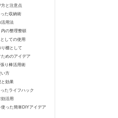
び方と注意点
使った収納術
の活用法
ト内の整理整頓
ンとしての使用
飾り棚として
すためのアイデア
っ張り棒活用術
使い方
想と効果
使ったライフハック
有効活用
使った簡単DIYアイデア