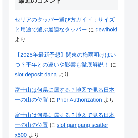
最近のコメント
セリアのタッパー選び方ガイド：サイズ
と用途で選ぶ最適なタッパー
に
dewihoki
より
【2025年最新予想】関東の梅雨明けはい
つ？平年との違いや影響も徹底解説！
に
slot deposit dana
より
富士山は何県に属する？地図で見る日本
一の山の位置
に
Prior Authorization
より
富士山は何県に属する？地図で見る日本
一の山の位置
に
slot gampang scatter
x500
より