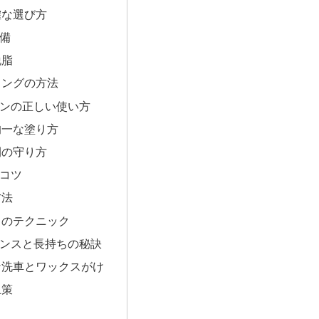
確な選び方
準備
脱脂
ィングの方法
チペンの正しい使い方
均一な塗り方
間の守り方
のコツ
方法
しのテクニック
テナンスと長持ちの秘訣
な洗車とワックスがけ
止策