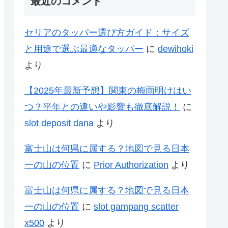
最近のコメント
セリアのタッパー選び方ガイド：サイズ
と用途で選ぶ最適なタッパー
に
dewihoki
より
【2025年最新予想】関東の梅雨明けはい
つ？平年との違いや影響も徹底解説！
に
slot deposit dana
より
富士山は何県に属する？地図で見る日本
一の山の位置
に
Prior Authorization
より
富士山は何県に属する？地図で見る日本
一の山の位置
に
slot gampang scatter
x500
より