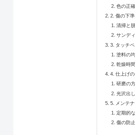
色の正
2. 傷の下
清掃と
サンデ
3. タッ
塗料の
乾燥時
4. 仕上げ
研磨の
光沢出
5. メン
定期的
傷の防