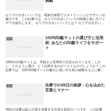
満載
セリアの大きいバッグは、収納力抜群でスタイリッシュなデザインが
魅力です。この記事では、セリアの大きいバッグの特徴と使い方アイ
デアを紹介します。 セリアの大きいバッグとは？ セリアの大きいバ
ッグは、日常の様々なシーンで活躍するアイテムです。リ...
100均印鑑マットの選び方と活用
生活
術: あなたの印鑑ライフをサポー
ト
100均の印鑑マットは、手軽さと実用性で注目されています。しか
し、どのように選び、どう活用するのがベストなのでしょうか？この
記事では、100均印鑑マットの魅力と使い方を私の経験をもとに解説
します。 1. 100均印鑑マットの特徴 100均印...
法事での49日の挨拶：心を込めた
生活
言葉とマナー
49日の法事は故人の霊を供養する大切な節目の一つです。この記事