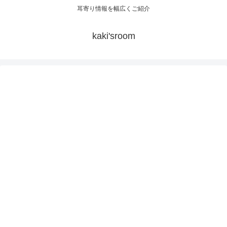
耳寄り情報を幅広くご紹介
kaki'sroom