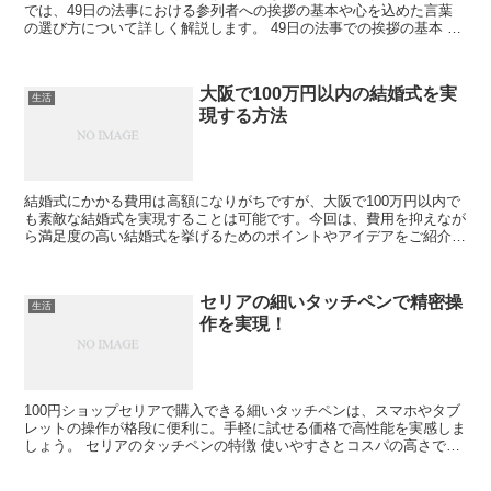
では、49日の法事における参列者への挨拶の基本や心を込めた言葉
の選び方について詳しく解説します。 49日の法事での挨拶の基本 49
日の法事での挨拶には、基本的なマナーを守ることが...
大阪で100万円以内の結婚式を実
生活
現する方法
結婚式にかかる費用は高額になりがちですが、大阪で100万円以内で
も素敵な結婚式を実現することは可能です。今回は、費用を抑えなが
ら満足度の高い結婚式を挙げるためのポイントやアイデアをご紹介し
ます。 結婚式の費用を抑えるための基本ポイント 10...
セリアの細いタッチペンで精密操
生活
作を実現！
100円ショップセリアで購入できる細いタッチペンは、スマホやタブ
レットの操作が格段に便利に。手軽に試せる価格で高性能を実感しま
しょう。 セリアのタッチペンの特徴 使いやすさとコスパの高さで注
目されています。 筆圧感知の精度 細かい作業にも最...