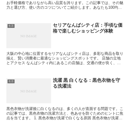
お手軽価格でありながら高い品質を誇ります。この記事では、その魅
力と選び方、使い方のコツについてご紹介します。あなたも100均の
パウンドケーキ型を使って、家庭でプロの味を再現して...
セリアなんばシティ店：手頃な価
生活
格で楽しむショッピング体験
大阪の中心地に位置するセリアなんばシティ店は、多彩な商品を取り
揃え、賢い消費者に最適なショッピングスポットです。 店舗の立地
とアクセス なんばシティ内にあるこの店舗は、交通の便が良く、多
くのショッパーにとってアクセスしやすい位置にあります。...
洗濯 黒 白くなる：黒色衣物を守
生活
る洗濯法
黒色衣物が洗濯後に白くなるのは、多くの人が直面する問題です。こ
の記事では、黒色衣物の洗濯方法と、色あせを防ぐためのヒントに焦
点を当てます。 1. 黒色衣物が洗濯で白くなる原因 黒色衣物が洗濯で
白くなる主な理由と、それを防ぐための基本知識を提...