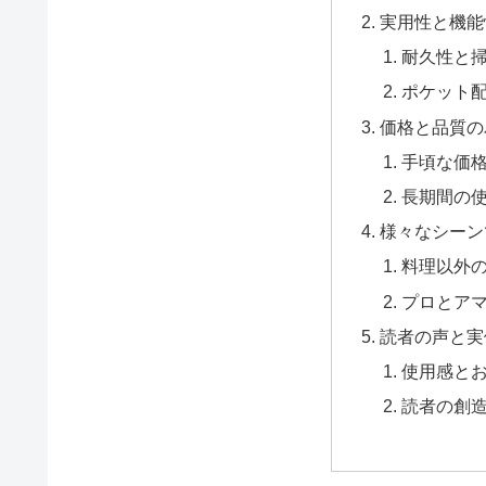
実用性と機能
耐久性と
ポケット
価格と品質の
手頃な価
長期間の
様々なシーン
料理以外
プロとア
読者の声と実
使用感と
読者の創