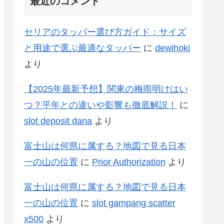
最近のコメント
セリアのタッパー選び方ガイド：サイズ
と用途で選ぶ最適なタッパー
に
dewihoki
より
【2025年最新予想】関東の梅雨明けはい
つ？平年との違いや影響も徹底解説！
に
slot deposit dana
より
富士山は何県に属する？地図で見る日本
一の山の位置
に
Prior Authorization
より
富士山は何県に属する？地図で見る日本
一の山の位置
に
slot gampang scatter
x500
より