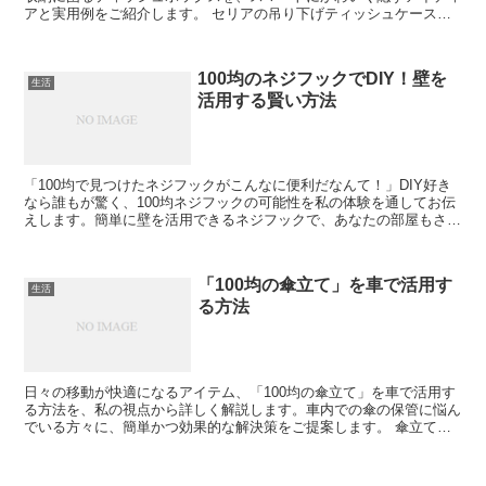
アと実用例をご紹介します。 セリアの吊り下げティッシュケースと
は？ リーズナブルで機能的、セリアのティッシュケースが...
100均のネジフックでDIY！壁を
生活
活用する賢い方法
「100均で見つけたネジフックがこんなに便利だなんて！」DIY好き
なら誰もが驚く、100均ネジフックの可能性を私の体験を通してお伝
えします。簡単に壁を活用できるネジフックで、あなたの部屋もさら
に機能的に。 100均ネジフックの基本情報 10...
「100均の傘立て」を車で活用す
生活
る方法
日々の移動が快適になるアイテム、「100均の傘立て」を車で活用す
る方法を、私の視点から詳しく解説します。車内での傘の保管に悩ん
でいる方々に、簡単かつ効果的な解決策をご提案します。 傘立ての
選び方 100均での傘立て選びのポイントには、サイズ...