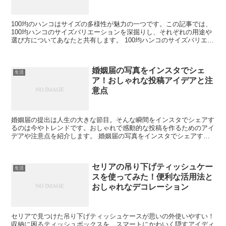
100均のハンコはサイズの多様性が魅力の一つです。この記事では、
100均ハンコのサイズバリエーションを深掘りし、それぞれの用途や
選び方についてあなたと共有します。 100均ハンコのサイズバリエー
ション 100均ショップで見つけることができる...
婚姻届の写真をインスタでシェ
生活
ア！おしゃれな投稿アイデアと注
意点
婚姻届の提出は人生の大きな節目。そんな瞬間をインスタでシェアす
るのは今やトレンドです。おしゃれで感動的な投稿を作るためのアイ
デアや注意点を紹介します。 婚姻届の写真をインスタでシェアする
魅力とは？ インスタで婚姻届の写真をシェアすることで、...
セリアの吊り下げティッシュケー
生活
スを使ってみた！便利な活用法と
おしゃれなデコレーション
セリアで見つけた吊り下げティッシュケースが思いの外使いやすい！
収納に困るティッシュボックスを、スマートにかわいく隠すアイディ