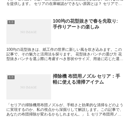
を提供します。 セリアの在庫確認ができない原因とは？ セリアで在
庫確認ができない原因にはいくつかの理由があります。ネ...
100均の花型抜きで春を先取り:
生活
手作りアートの楽しみ
100均の花型抜きは、紙工作の世界に新しい風を吹き込みます。この
記事で、その魅力と活用法を探ります。 花型抜きパンチの選び方 花
型抜きパンチを選ぶ際に考慮すべき形状やサイズ、用途に応じた選択
肢を提供します。初心者から上級者まで、誰もが役立つ...
掃除機 布団用ノズル セリア：手
生活
軽に使える清掃アイテム
「セリアの掃除機用布団ノズルが、手軽さと効果的な清掃をどのよう
に実現するのか、私の視点から深掘りして解説します。この記事で、
あなたの布団掃除が変わるかもしれません。」 1. セリア布団用ノズ
ルの特徴 セリアの掃除機用布団ノズルが提供する基本...