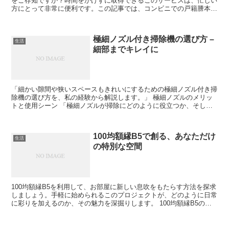
をご存知ですか？時間をかけずに取得できるこのサービスは、忙しい
方にとって非常に便利です。この記事では、コンビニでの戸籍謄本取
得方法や注意点について解説します。 戸籍謄本をコンビニ...
極細ノズル付き掃除機の選び方 –
生活
細部までキレイに
「細かい隙間や狭いスペースもきれいにするための極細ノズル付き掃
除機の選び方を、私の経験から解説します。」 極細ノズルのメリッ
トと使用シーン 「極細ノズルが掃除にどのように役立つか、そして
どのような場面で特に有効かを説明します。」 隙間や細部...
100均額縁B5で創る、あなただけ
生活
の特別な空間
100均額縁B5を利用して、お部屋に新しい息吹をもたらす方法を探求
しましょう。手軽に始められるこのプロジェクトが、どのように日常
に彩りを加えるのか、その魅力を深掘りします。 100均額縁B5の基
本的な魅力 手頃な価格でありながら、その品質と...