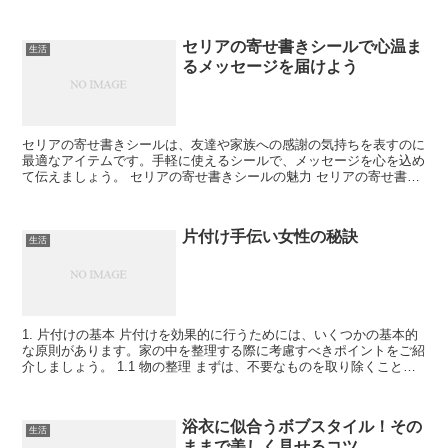
詳しく解説します。 法事に適した「のし袋」の種類 法事...
セリアの寄せ書きシールで心温ま
生活
るメッセージを届けよう
セリアの寄せ書きシールは、友達や家族への感謝の気持ちを表すのに
最適なアイテムです。手軽に使えるシールで、メッセージを心を込め
て伝えましょう。 セリアの寄せ書きシールの魅力 セリアの寄せ書き
シールは、手軽でおしゃれなデザインが特徴です。多彩な...
片付け手伝い女性の秘訣
生活
1. 片付けの基本 片付けを効果的に行うためには、いくつかの基本的
な原則があります。家の中を整理する際に考慮すべきポイントをご紹
介しましょう。 1.1 物の整理 まずは、不要なものを取り除くことか
ら始めましょう。使わないアイテムや壊れた物は...
浴衣に似合うボブスタイル！その
生活
ままで美しく見せるコツ