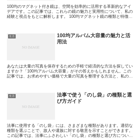
100均のマグネット付き鏡は、空間を効率的に活用する革新的なアイ
デアです。この記事では、これらの鏡の魅力と実用性について、私の
経験と視点をもとに解析します。 100均マグネット鏡の種類と特徴
100均で販売されているマグネット鏡は、その手軽...
100均アルバム大容量の魅力と活
生活
用法
あなたは大量の写真を保存するための手軽で経済的な方法を探してい
ますか？「100均アルバム大容量」がその答えかもしれません。この
記事では、お求めやすい価格で大量の写真を整理する方法と、私の実
践経験を共有します。 1. 100均アルバムの基本情...
法事で使う「のし袋」の種類と選
生活
び方ガイド
法事に使用する「のし袋」には、さまざまな種類があります。適切な
種類を選ぶことで、故人や遺族に対する敬意を示すことができます。
この記事では、法事にふさわしい「のし袋」の種類と選び方について